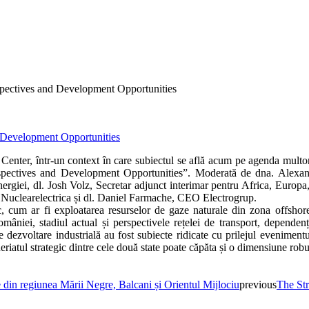
spectives and Development Opportunities
 Center, într-un context în care subiectul se află acum pe agenda multo
spectives and Development Opportunities”. Moderată de dna. Alexandr
Energiei, dl. Josh Volz, Secretar adjunct interimar pentru Africa, Euro
clearelectrica și dl. Daniel Farmache, CEO Electrogrup.
, cum ar fi exploatarea resurselor de gaze naturale din zona offshore
omâniei, stadiul actual și perspectivele rețelei de transport, dependenț
dezvoltare industrială au fost subiecte ridicate cu prilejul eveniment
eriatul strategic dintre cele două state poate căpăta și o dimensiune rob
e din regiunea Mării Negre, Balcani și Orientul Mijlociu
previous
The Str