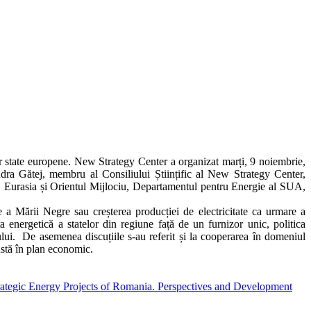
r state europene. New Strategy Center a organizat marți, 9 noiembrie,
a Gătej, membru al Consiliului Științific al New Strategy Center,
pa, Eurasia și Orientul Mijlociu, Departamentul pentru Energie al SUA,
 a Mării Negre sau creșterea producției de electricitate ca urmare a
a energetică a statelor din regiune față de un furnizor unic, politica
ului. De asemenea discuțiile s-au referit și la cooperarea în domeniul
ustă în plan economic.
ategic Energy Projects of Romania. Perspectives and Development