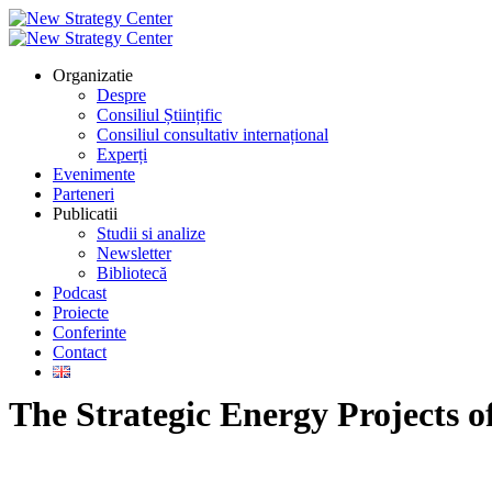
Organizatie
Despre
Consiliul Științific
Consiliul consultativ internațional
Experți
Evenimente
Parteneri
Publicatii
Studii si analize
Newsletter
Bibliotecă
Podcast
Proiecte
Conferinte
Contact
The Strategic Energy Projects 