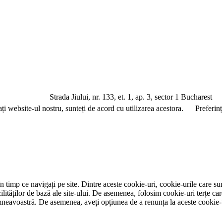
a Jiului, nr. 133, et. 1, ap. 3, sector 1 Bucharest
ați website-ul nostru, sunteți de acord cu utilizarea acestora.
Preferin
 timp ce navigați pe site. Dintre aceste cookie-uri, cookie-urile care su
ităților de bază ale site-ului. De asemenea, folosim cookie-uri terțe car
mneavoastră. De asemenea, aveți opțiunea de a renunța la aceste cookie-