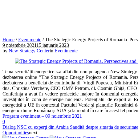
Home
/
Evenimente
/
The Strategic Energy Projects of Romania. Per
9 noiembrie 2021
15 ianuarie 2023
by
New Strategy Center
in
Evenimente
Tema securității energetice s-a aflat din nou pe agenda New Strategy
dezbaterea online ”The Strategic Energy Projects of Romania. Per
dezbaterea a beneficiat de contribuția dl. Virgil Popescu, Ministrul 
dna. Christina Verchere, CEO OMV Petrom, dl. Cosmin Ghiță, CEO Nu
Conferința a avut în vedere proiectele majore în domeniul energetic
investițiilor în zona de energie nucleară. Potențialul de export al R
energetică a UE în contextul Pactului Verde și planurile României de 
energetic dintre România și SUA și la modul în care în acest fel parten
Program eveniment – 09 noiembrie 2021
0
Dialog NSC cu experți din Arabia Saudită despre situația de securitat
Opportunities
next