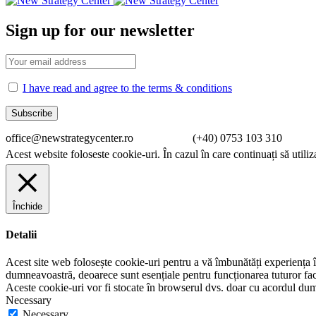
Sign up for our newsletter
I have read and agree to the terms & conditions
office@newstrategycenter.ro (+40) 0753 103 310 Strad
Acest website foloseste cookie-uri. În cazul în care continuați să utiliz
Închide
Detalii
Acest site web folosește cookie-uri pentru a vă îmbunătăți experiența în
dumneavoastră, deoarece sunt esențiale pentru funcționarea tuturor facil
Aceste cookie-uri vor fi stocate în browserul dvs. doar cu acordul du
Necessary
Necessary