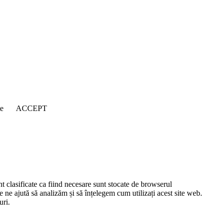
țe
ACCEPT
nt clasificate ca fiind necesare sunt stocate de browserul
e ne ajută să analizăm și să înțelegem cum utilizați acest site web.
uri.