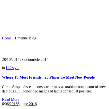
Home
/
Timeline Blog
28/10/2015
28 octombrie 2015
in
Lifestyle
Where To Meet Friends : 25 Places To Meet New People
Curae Suspendisse at consectetur massa. urabitur non ipsum nisinec
dapibus elit. Donec nec magna id lacus consequat posuere.
Read More
6/06/2016
6 iunie 2016