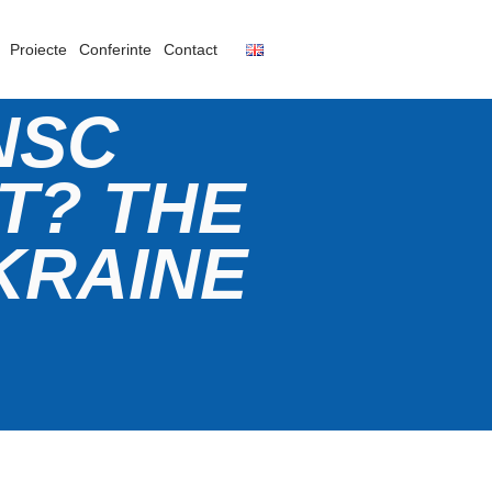
Proiecte
Conferinte
Contact
NSC
T? THE
KRAINE