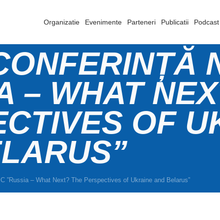
Organizatie
Evenimente
Parteneri
Publicatii
Podcast
CONFERINȚĂ 
A – WHAT NEX
CTIVES OF U
ELARUS”
SC ”Russia – What Next? The Perspectives of Ukraine and Belarus”