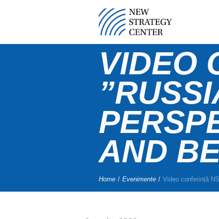
VIDEO 
”RUSSI
PERSPE
AND B
Home
/
Evenimente
/
Video conferință N