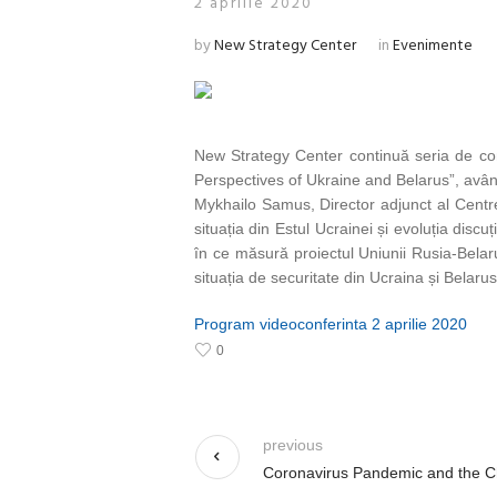
2 aprilie 2020
by
New Strategy Center
in
Evenimente
New Strategy Center continuă seria de conf
Perspectives of Ukraine and Belarus”, avându
Mykhailo Samus, Director adjunct al Centr
situația din Estul Ucrainei și evoluția discuț
în ce măsură proiectul Uniunii Rusia-Belaru
situația de securitate din Ucraina și Belarus
Program videoconferinta 2 aprilie 2020
0
previous
Coronavirus Pandemic and the Ch