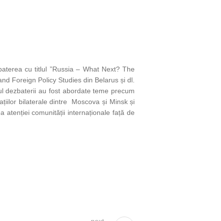
zbaterea cu titlul ”Russia – What Next? The
and Foreign Policy Studies din Belarus și dl.
ul dezbaterii au fost abordate teme precum
elațiilor bilaterale dintre Moscova și Minsk și
 atenției comunității internaționale față de