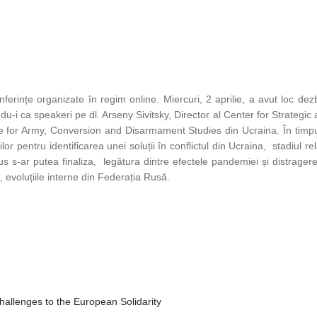
erințe organizate în regim online. Miercuri, 2 aprilie, a avut loc de
-i ca speakeri pe dl. Arseny Sivitsky, Director al Center for Strategic 
e for Army, Conversion and Disarmament Studies din Ucraina. În timp
iilor pentru identificarea unei soluții în conflictul din Ucraina, stadiul r
s s-ar putea finaliza, legătura dintre efectele pandemiei și distragerea
, evoluțiile interne din Federația Rusă.
allenges to the European Solidarity