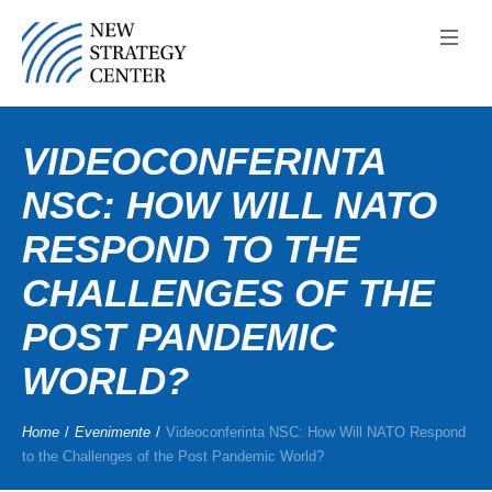
VIDEOCONFERINTA
NSC: HOW WILL NATO
RESPOND TO THE
CHALLENGES OF THE
POST PANDEMIC
WORLD?
Home
/
Evenimente
/
Videoconferinta NSC: How Will NATO Respond
to the Challenges of the Post Pandemic World?