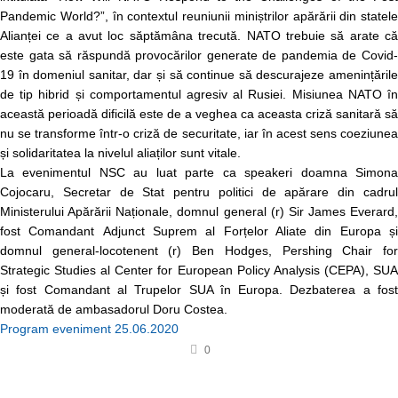
Pandemic World?”, în contextul reuniunii miniștrilor apărării din statele
Alianței ce a avut loc săptămâna trecută. NATO trebuie să arate că
este gata să răspundă provocărilor generate de pandemia de Covid-
19 în domeniul sanitar, dar și să continue să descurajeze amenințările
de tip hibrid și comportamentul agresiv al Rusiei. Misiunea NATO în
această perioadă dificilă este de a veghea ca aceasta criză sanitară să
nu se transforme într-o criză de securitate, iar în acest sens coeziunea
și solidaritatea la nivelul aliaților sunt vitale.
La evenimentul NSC au luat parte ca speakeri doamna Simona
Cojocaru, Secretar de Stat pentru politici de apărare din cadrul
Ministerului Apărării Naționale, domnul general (r) Sir James Everard,
fost Comandant Adjunct Suprem al Forțelor Aliate din Europa și
domnul general-locotenent (r) Ben Hodges, Pershing Chair for
Strategic Studies al Center for European Policy Analysis (CEPA), SUA
și fost Comandant al Trupelor SUA în Europa. Dezbaterea a fost
moderată de ambasadorul Doru Costea.
Program eveniment 25.06.2020
0