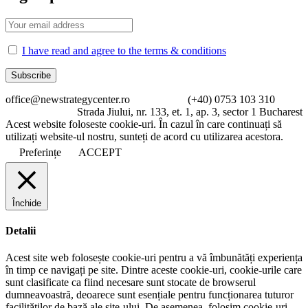
I have read and agree to the terms & conditions
office@newstrategycenter.ro (+40) 0753 103 310
Strada Jiului, nr. 133, et. 1, ap. 3, sector 1 Bucharest
Acest website foloseste cookie-uri. În cazul în care continuați să
utilizați website-ul nostru, sunteți de acord cu utilizarea acestora.
Preferințe
ACCEPT
Închide
Detalii
Acest site web folosește cookie-uri pentru a vă îmbunătăți experiența
în timp ce navigați pe site. Dintre aceste cookie-uri, cookie-urile care
sunt clasificate ca fiind necesare sunt stocate de browserul
dumneavoastră, deoarece sunt esențiale pentru funcționarea tuturor
facilităților de bază ale site-ului. De asemenea, folosim cookie-uri