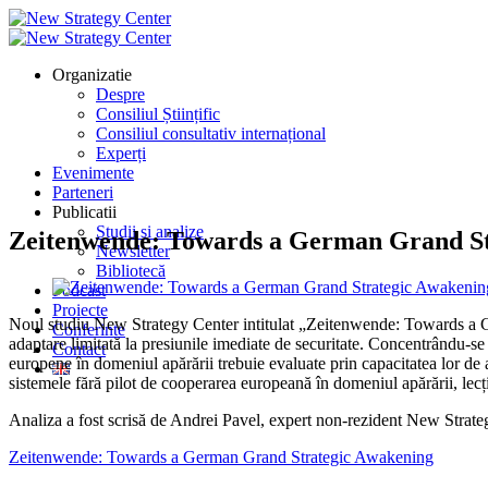
Organizatie
Despre
Consiliul Științific
Consiliul consultativ internațional
Experți
Evenimente
Parteneri
Publicatii
Studii si analize
Zeitenwende: Towards a German Grand St
Newsletter
Bibliotecă
Podcast
Proiecte
Noul studiu New Strategy Center intitulat „Zeitenwende: Towards a G
Conferinte
adaptare limitată la presiunile imediate de securitate. Concentrându-se p
Contact
europene în domeniul apărării trebuie evaluate prin capacitatea lor de a
sistemele fără pilot de cooperarea europeană în domeniul apărării, lecții
Analiza a fost scrisă de Andrei Pavel, expert non-rezident New Strate
Zeitenwende: Towards a German Grand Strategic Awakening