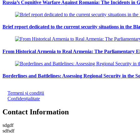
Russia’s Cognitive Warfare Against Romania: The Incidents in G
Brief report dedicated to the current security situations in the Bl
From Historical Armenia to Real Armenia: The Parliamentary Ele
Borderlines and Battlelines: Assessing Regional Security in the 
Termeni și condiții
Confidențialitate
Contact Information
sdgdf
sdfsdf