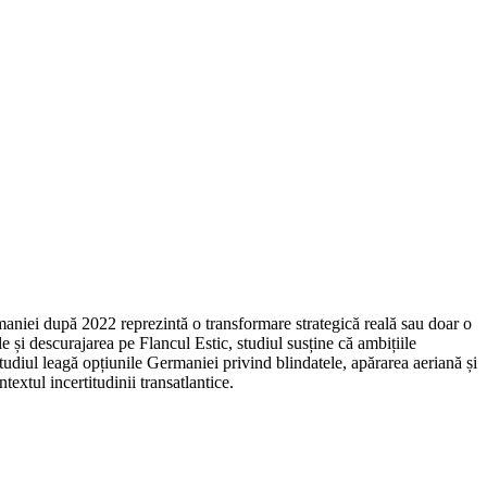
iei după 2022 reprezintă o transformare strategică reală sau doar o
le și descurajarea pe Flancul Estic, studiul susține că ambițiile
Studiul leagă opțiunile Germaniei privind blindatele, apărarea aeriană și
extul incertitudinii transatlantice.