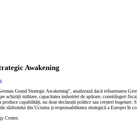
rategic Awakening
erman Grand Strategic Awakening”, analizează dacă reînarmarea German
e achiziții militare, capacitatea industriei de apărare, constrângeri fisca
 produce capabilități, nu doar declarații politice sau creșteri bugetare. 
le războiului din Ucraina și responsabilitatea strategică a Europei în cont
gy Center.