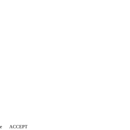
țe
ACCEPT