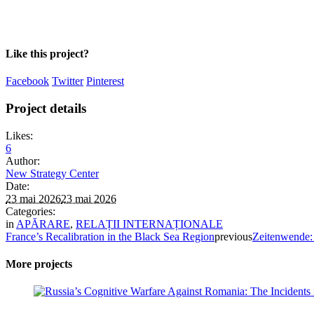
Like this project?
Facebook
Twitter
Pinterest
Project details
Likes:
6
Author:
New Strategy Center
Date:
23 mai 2026
23 mai 2026
Categories:
in
APĂRARE
,
RELAȚII INTERNAȚIONALE
France’s Recalibration in the Black Sea Region
previous
Zeitenwende:
More projects