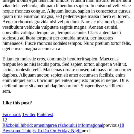
Integer mollis eget felis non finibus. Nullam nibh mauris, fermentum
vitae felis vehicula, aliquam bibendum sapien. In euismod velit vitae
neque rhoncus congue. Aliquam luctus, sapien in consectetur cursus,
quam urna euismod magna, sed pellentesque massa libero eu lorem.
Aenean rhoncus gravida nisl vel pretium. Nam ac nisl non ipsum
vestibulum vehicula vulputate sagittis magna. Aenean est nisl,
convallis volutpat tempor ac, tempus ac ante. Class aptent taciti
sociosqu ad litora torquent per conubia nostra, per inceptos
himenaeos. Fusce rhoncus sodales tempor. Nunc pretium tortor felis,
eget cursus magna accumsan a.
Etiam eu molestie eros, commodo hendrerit sapien. Maecenas
tempus leo ac nisi iaculis porta. Sed sapien tortor, aliquet a velit ut,
lacinia molestie velit. Maecenas ornare consequat massa ullamcorper
dapibus. Aliquam auctor, sapien sit amet accumsan facilisis, enim
enim aliquet arcu, tincidunt pellentesque justo turpis id neque. Duis
eleifend nunc sit amet mi dapibus ornare. Suspendisse vel libero
sem.
Like this post?
Facebook
Twitter
Pinterest
12
Războiul hibrid: amenințarea războiului informațional
previous
18
Awesome Things To Do On Friday Night
next