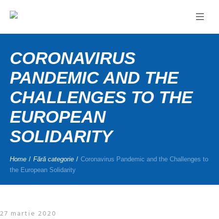
CORONAVIRUS
PANDEMIC AND THE
CHALLENGES TO THE
EUROPEAN
SOLIDARITY
Home
/
Fără categorie
/
Coronavirus Pandemic and the Challenges to
the European Solidarity
27 martie 2020