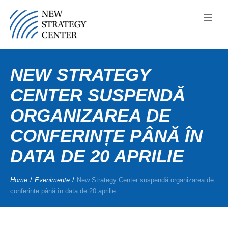
NEW STRATEGY
CENTER SUSPENDĂ
ORGANIZAREA DE
CONFERINȚE PÂNĂ ÎN
DATA DE 20 APRILIE
Home
/
Evenimente
/
New Strategy Center suspendă organizarea de
conferințe până în data de 20 aprilie