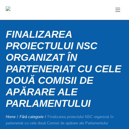
FINALIZAREA
PROIECTULUI NSC
ORGANIZAT ÎN
PARTENERIAT CU CELE
DOUĂ COMISII DE
APĂRARE ALE
PARLAMENTULUI
Home
/
Fără categorie
/
Finalizarea proiectului NSC organizat în
parteneriat cu cele două Comisii de apărare ale Parlamentului