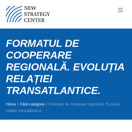
FORMATUL DE
COOPERARE
REGIONALĂ. EVOLUȚIA
RELAȚIEI
TRANSATLANTICE.
Home
/
Fără categorie
/
Formatul de cooperare regională. Evoluția
relației transatlantice.