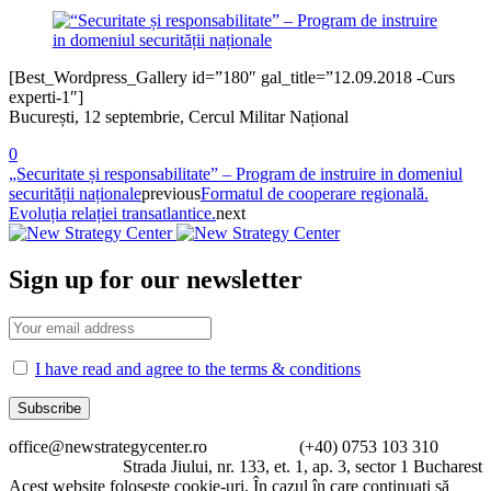
[Best_Wordpress_Gallery id=”180″ gal_title=”12.09.2018 -Curs
experti-1″]
București, 12 septembrie, Cercul Militar Național
0
„Securitate și responsabilitate” – Program de instruire in domeniul
securității naționale
previous
Formatul de cooperare regională.
Evoluția relației transatlantice.
next
Sign up for our newsletter
I have read and agree to the terms & conditions
office@newstrategycenter.ro (+40) 0753 103 310
Strada Jiului, nr. 133, et. 1, ap. 3, sector 1 Bucharest
Acest website foloseste cookie-uri. În cazul în care continuați să