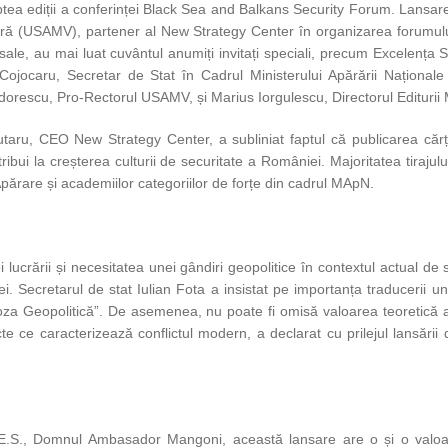
ptea ediții a conferinței Black Sea and Balkans Security Forum. Lansare
ră (USAMV), partener al New Strategy Center în organizarea forumului de
ii sale, au mai luat cuvântul anumiți invitați speciali, precum Excelen
jocaru, Secretar de Stat în Cadrul Ministerului Apărării Naționale 
dorescu, Pro-Rectorul USAMV, și Marius Iorgulescu, Directorul Editurii M
aru, CEO New Strategy Center, a subliniat faptul că publicarea cărții
ui la creșterea culturii de securitate a României. Majoritatea tirajului
 Apărare și academiilor categoriilor de forțe din cadrul MApN.
 lucrării și necesitatea unei gândiri geopolitice în contextul actual de s
 Secretarul de stat Iulian Fota a insistat pe importanța traducerii un
Roza Geopolitică”. De asemenea, nu poate fi omisă valoarea teoretică a 
te ce caracterizează conflictul modern, a declarat cu prilejul lansăr
.S., Domnul Ambasador Mangoni, această lansare are o și o valoare