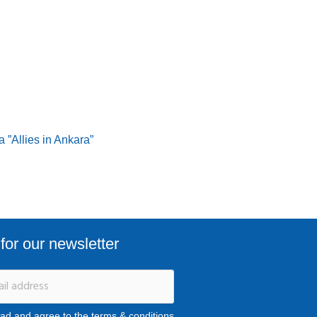
 ”Allies in Ankara”
for our newsletter
ead and agree to the terms & conditions