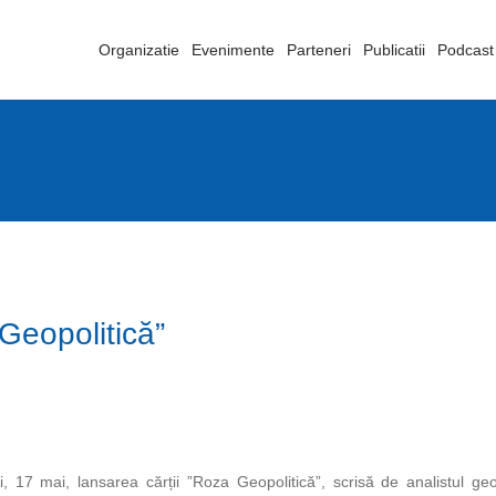
Organizatie
Evenimente
Parteneri
Publicatii
Podcast
Geopolitică”
17 mai, lansarea cărții ”Roza Geopolitică”, scrisă de analistul geopol