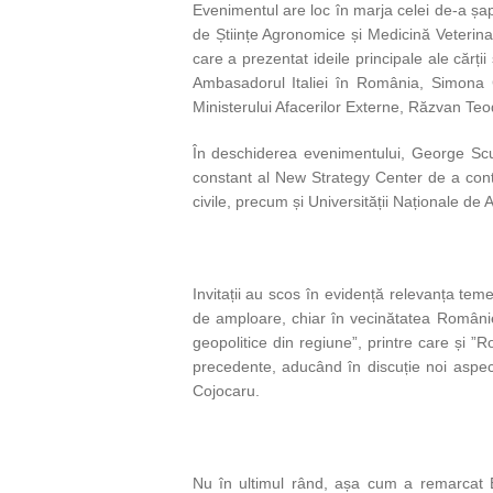
Evenimentul are loc în marja celei de-a șa
de Științe Agronomice și Medicină Veterina
care a prezentat ideile principale ale cărț
Ambasadorul Italiei în România, Simona Co
Ministerului Afacerilor Externe, Răzvan Teo
În deschiderea evenimentului, George Scut
constant al New Strategy Center de a contrib
civile, precum și Universității Naționale de
Invitații au scos în evidență relevanța temei
de amploare, chiar în vecinătatea României.
geopolitice din regiune”, printre care și ”
precedente, aducând în discuție noi aspec
Cojocaru.
Nu în ultimul rând, așa cum a remarcat E