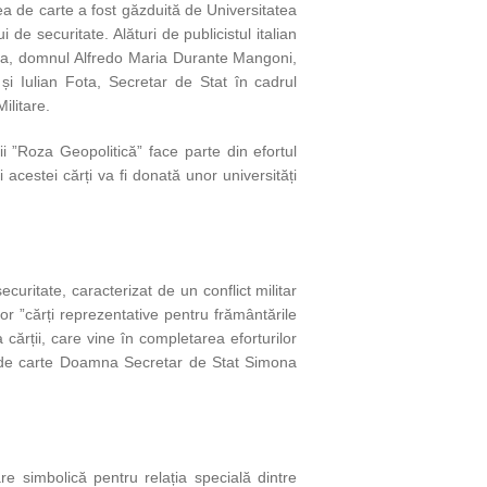
a de carte a fost găzduită de Universitatea
 securitate. Alături de publicistul italian
ța Sa, domnul Alfredo Maria Durante Mangoni,
și Iulian Fota, Secretar de Stat în cadrul
ilitare.
 ”Roza Geopolitică” face parte din efortul
 acestei cărți va fi donată unor universități
ecuritate, caracterizat de un conflict militar
or ”cărți reprezentative pentru frământările
cărții, care vine în completarea eforturilor
ii de carte Doamna Secretar de Stat Simona
 simbolică pentru relația specială dintre