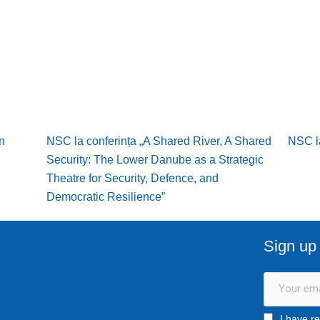
n
NSC la conferința „A Shared River, A Shared
NSC la
Security: The Lower Danube as a Strategic
Theatre for Security, Defence, and
Democratic Resilience”
Sign up 
I have r