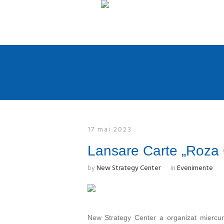
17 mai 2023
Lansare Carte „Roza 
by
New Strategy Center
in
Evenimente
New Strategy Center a organizat miercuri, 