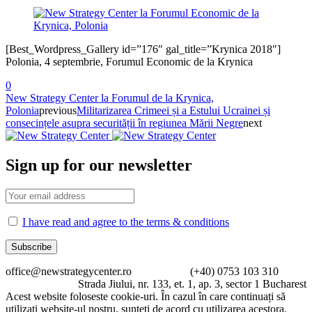
[Best_Wordpress_Gallery id=”176″ gal_title=”Krynica 2018″]
Polonia, 4 septembrie, Forumul Economic de la Krynica
0
New Strategy Center la Forumul de la Krynica,
Polonia
previous
Militarizarea Crimeei și a Estului Ucrainei și
consecințele asupra securității în regiunea Mării Negre
next
Sign up for our newsletter
I have read and agree to the terms & conditions
office@newstrategycenter.ro (+40) 0753 103 310
Strada Jiului, nr. 133, et. 1, ap. 3, sector 1 Bucharest
Acest website foloseste cookie-uri. În cazul în care continuați să
utilizați website-ul nostru, sunteți de acord cu utilizarea acestora.