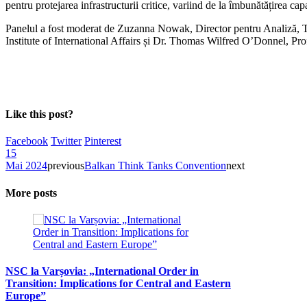
pentru protejarea infrastructurii critice, variind de la îmbunătățirea ca
Panelul a fost moderat de Zuzanna Nowak, Director pentru Analiză, Th
Institute of International Affairs și Dr. Thomas Wilfred O’Donnel, P
Like this post?
Facebook
Twitter
Pinterest
15
Mai 2024
previous
Balkan Think Tanks Convention
next
More posts
NSC la Varșovia: „International Order in
Transition: Implications for Central and Eastern
Europe”