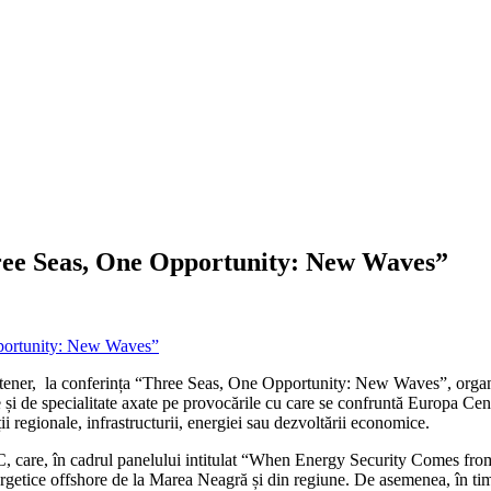
ree Seas, One Opportunity: New Waves”
artener, la conferința “Three Seas, One Opportunity: New Waves”, organ
i de specialitate axate pe provocările cu care se confruntă Europa Central
ii regionale, infrastructurii, energiei sau dezvoltării economice.
care, în cadrul panelului intitulat “When Energy Security Comes from th
getice offshore de la Marea Neagră și din regiune. De asemenea, în timpul