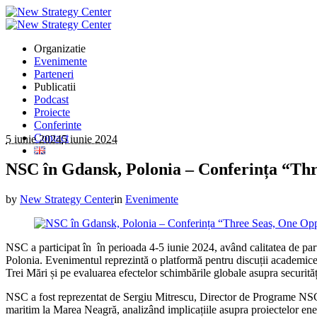
Organizatie
Evenimente
Parteneri
Publicatii
Podcast
Proiecte
Conferinte
Contact
5 iunie 2024
5 iunie 2024
NSC în Gdansk, Polonia – Conferința “Th
by
New Strategy Center
in
Evenimente
NSC a participat în în perioada 4-5 iunie 2024, având calitatea de p
Polonia. Evenimentul reprezintă o platformă pentru discuții academice ș
Trei Mări și pe evaluarea efectelor schimbările globale asupra securităț
NSC a fost reprezentat de Sergiu Mitrescu, Director de Programe NSC, 
maritim la Marea Neagră, analizând implicațiile asupra proiectelor ener