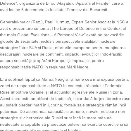
Defence”, organizată de Biroul Atașatului Apărării al Franței, care a
avut loc pe 5 decembrie la Institutul Francez din București.
Generalul-maior (Rez.), Paul Hurmuz, Expert Senior Asociat la NSC a
avut o prezentare cu tema „The Europe of Defence in the Context of
the main Global Evolutions – A Personal View” axată pe provocările
globale de securitate, inclusiv perspectivele stabilității nucleare
strategice între SUA și Rusia, eforturile europene pentru menținerea
descurajării nucleare pe continent, impactul evoluțiilor Indo-Pacific
asupra securității și apărării Europei și implicațiile pentru
responsabilitățile NATO în regiunea Mării Negre.
El a subliniat faptul că Marea Neagră rămâne cea mai expusă parte a
zonei de responsabilitate a NATO în contextul războiului Federației
Ruse împotriva Ucrainei și al acțiunilor agresive ale Rusiei în zonă.
Acest lucru este amplificat de faptul că, chiar dacă forțele terestre ruse
au suferit pierderi mari în Ucraina, forțele sale strategice rămân încă
puternice. De asemenea, capacitățile aeriene, navale, nucleare non-
strategice și cibernetice ale Rusiei sunt încă în mare măsură
neafectate și capabile să proiecteze putere, să exercite coerciție și să
sprijine operațiunile convenționale și hibride.