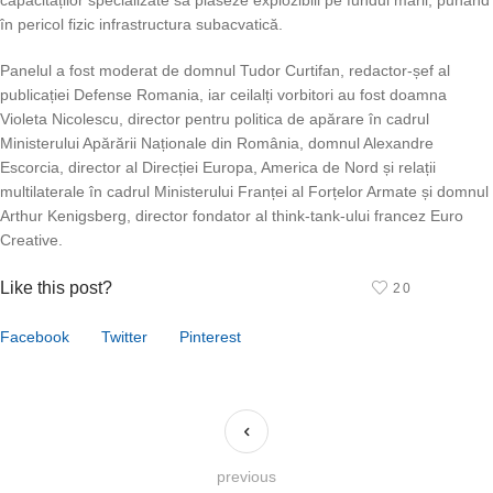
capacităților specializate să plaseze explozibili pe fundul mării, punând
în pericol fizic infrastructura subacvatică.
Panelul a fost moderat de domnul Tudor Curtifan, redactor-șef al
publicației Defense Romania, iar ceilalți vorbitori au fost doamna
Violeta Nicolescu, director pentru politica de apărare în cadrul
Ministerului Apărării Naționale din România, domnul Alexandre
Escorcia, director al Direcției Europa, America de Nord și relații
multilaterale în cadrul Ministerului Franței al Forțelor Armate și domnul
Arthur Kenigsberg, director fondator al think-tank-ului francez Euro
Creative.
Like this post?
20
Facebook
Twitter
Pinterest
previous