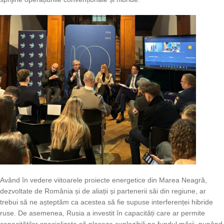
Având în vedere viitoarele proiecte energetice din Marea Neagră,
dezvoltate de România și de aliații și partenerii săi din regiune, ar
trebui să ne așteptăm ca acestea să fie supuse interferenței hibride
ruse. De asemenea, Rusia a investit în capacități care ar permite