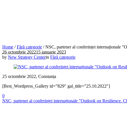
Home
/
Fără categorie
/
NSC, partener al conferinței internaționale ”
26 octombrie 2022
15 ianuarie 2023
by
New Strategy Center
in
Fără categorie
25 octombrie 2022, Constanța
[Best_Wordpress_Gallery id=”829″ gal_title=”25.10.2022″]
0
NSC, partener al conferinței internaționale ”Outlook on Resilience. 