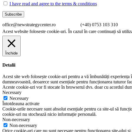
I have read and agree to the terms & conditions
office@newstrategycenter.ro (+40) 0753 103 310 Strad
Acest website foloseste cookie-uri. În cazul în care continuați să utiliz
Închide
Detalii
Acest site web folosește cookie-uri pentru a vă îmbunătăți experiența în
dumneavoastră, deoarece sunt esențiale pentru funcționarea tuturor facil
Aceste cookie-uri vor fi stocate în browserul dvs. doar cu acordul du
Necessary
Necessary
Întotdeauna activate
Cookie-urile necesare sunt absolut esențiale pentru ca site-ul să funcțio
cookie-uri nu stochează nicio informație personală.
Non-necessary
Non-necessary
Orice cookie-uri care nu sunt necesare pentru funcționarea site-ului și su