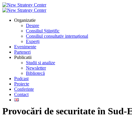
Organizatie
Despre
Consiliul Științific
Consiliul consultativ internațional
Experți
Evenimente
Parteneri
Publicatii
Studii si analize
Newsletter
Bibliotecă
Podcast
Proiecte
Conferinte
Contact
Provocări de securitate în Sud-E