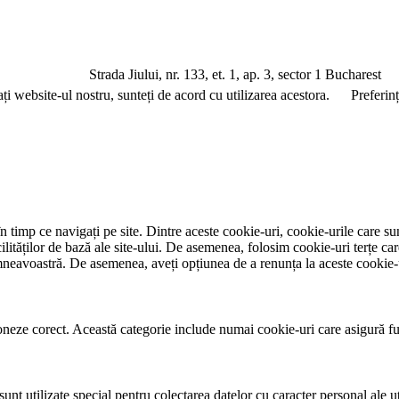
a Jiului, nr. 133, et. 1, ap. 3, sector 1 Bucharest
ați website-ul nostru, sunteți de acord cu utilizarea acestora.
Preferin
 timp ce navigați pe site. Dintre aceste cookie-uri, cookie-urile care su
ităților de bază ale site-ului. De asemenea, folosim cookie-uri terțe car
mneavoastră. De asemenea, aveți opțiunea de a renunța la aceste cookie-
neze corect. Această categorie include numai cookie-uri care asigură funcț
nt utilizate special pentru colectarea datelor cu caracter personal ale uti