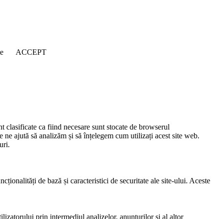
țe
ACCEPT
nt clasificate ca fiind necesare sunt stocate de browserul
e ne ajută să analizăm și să înțelegem cum utilizați acest site web.
uri.
ionalități de bază și caracteristici de securitate ale site-ului. Aceste
lizatorului prin intermediul analizelor, anunțurilor și al altor