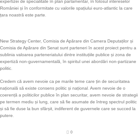
expertizei de specialitate în plan parlamentar, în folosul intereselor
României și în conformitate cu valorile spațiului euro-atlantic la care
țara noastră este parte.
New Strategy Center, Comisia de Apărare din Camera Deputaților și
Comisia de Apărare din Senat sunt parteneri în acest proiect pentru a
sublinia valoarea parteneriatului dintre instituțiile publice și zona de
expertiză non-guvernamentală, în spiritul unei abordări non-partizane
politic.
Credem că avem nevoie ca pe marile teme care țin de securitatea
națională să existe consens politic și național. Avem nevoie de o
coerență a politicilor publice în plan securitar, avem nevoie de strategii
pe termen mediu și lung, care să fie asumate de întreg spectrul politic
și să fie duse la bun sfârșit, indiferent de guvernele care se succed la
putere.
0