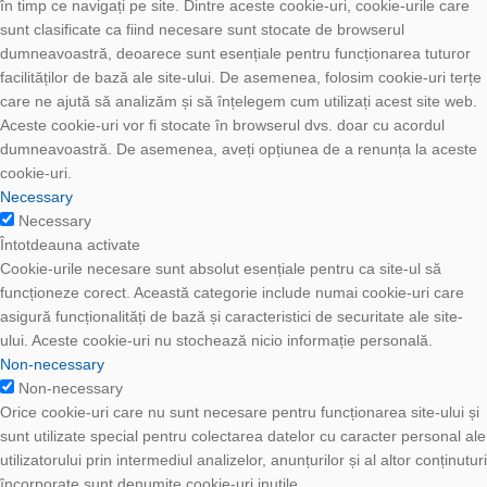
în timp ce navigați pe site. Dintre aceste cookie-uri, cookie-urile care
sunt clasificate ca fiind necesare sunt stocate de browserul
dumneavoastră, deoarece sunt esențiale pentru funcționarea tuturor
facilităților de bază ale site-ului. De asemenea, folosim cookie-uri terțe
care ne ajută să analizăm și să înțelegem cum utilizați acest site web.
Aceste cookie-uri vor fi stocate în browserul dvs. doar cu acordul
dumneavoastră. De asemenea, aveți opțiunea de a renunța la aceste
cookie-uri.
Necessary
Necessary
Întotdeauna activate
Cookie-urile necesare sunt absolut esențiale pentru ca site-ul să
funcționeze corect. Această categorie include numai cookie-uri care
asigură funcționalități de bază și caracteristici de securitate ale site-
ului. Aceste cookie-uri nu stochează nicio informație personală.
Non-necessary
Non-necessary
Orice cookie-uri care nu sunt necesare pentru funcționarea site-ului și
sunt utilizate special pentru colectarea datelor cu caracter personal ale
utilizatorului prin intermediul analizelor, anunțurilor și al altor conținuturi
încorporate sunt denumite cookie-uri inutile.