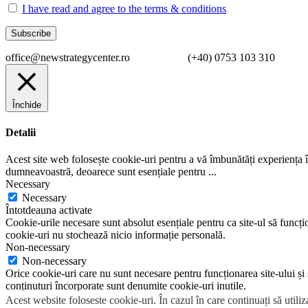
I have read and agree to the terms & conditions
office@newstrategycenter.ro (+40) 0753 103 310 Strad
Închide
Detalii
Acest site web folosește cookie-uri pentru a vă îmbunătăți experiența în
dumneavoastră, deoarece sunt esențiale pentru
...
Necessary
Necessary
Întotdeauna activate
Cookie-urile necesare sunt absolut esențiale pentru ca site-ul să funcțio
cookie-uri nu stochează nicio informație personală.
Non-necessary
Non-necessary
Orice cookie-uri care nu sunt necesare pentru funcționarea site-ului și su
conținuturi încorporate sunt denumite cookie-uri inutile.
SALVEAZĂ ȘI ACCEPTĂ
Acest website foloseste cookie-uri. În cazul în care continuați să utiliz