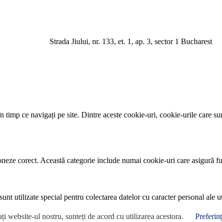
a Jiului, nr. 133, et. 1, ap. 3, sector 1 Bucharest
 timp ce navigați pe site. Dintre aceste cookie-uri, cookie-urile care su
neze corect. Această categorie include numai cookie-uri care asigură funcț
nt utilizate special pentru colectarea datelor cu caracter personal ale uti
ați website-ul nostru, sunteți de acord cu utilizarea acestora.
Preferin