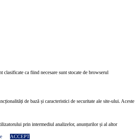
nt clasificate ca fiind necesare sunt stocate de browserul
ionalități de bază și caracteristici de securitate ale site-ului. Aceste
lizatorului prin intermediul analizelor, anunțurilor și al altor
țe
ACCEPT