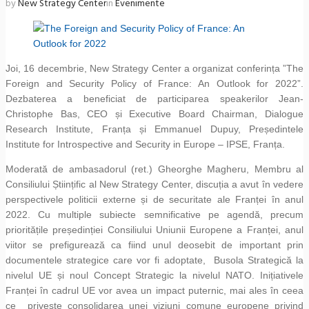
by
New Strategy Center
in
Evenimente
Joi, 16 decembrie, New Strategy Center a organizat conferința ”The
Foreign and Security Policy of France: An Outlook for 2022”.
Dezbaterea a beneficiat de participarea speakerilor Jean-
Christophe Bas, CEO și Executive Board Chairman, Dialogue
Research Institute, Franța și Emmanuel Dupuy, Președintele
Institute for Introspective and Security in Europe – IPSE, Franța.
Moderată de ambasadorul (ret.) Gheorghe Magheru, Membru al
Consiliului Științific al New Strategy Center, discuția a avut în vedere
perspectivele politicii externe și de securitate ale Franței în anul
2022. Cu multiple subiecte semnificative pe agendă, precum
prioritățile președinției Consiliului Uniunii Europene a Franței, anul
viitor se prefigurează ca fiind unul deosebit de important prin
documentele strategice care vor fi adoptate, Busola Strategică la
nivelul UE și noul Concept Strategic la nivelul NATO. Inițiativele
Franței în cadrul UE vor avea un impact puternic, mai ales în ceea
ce privește consolidarea unei viziuni comune europene privind