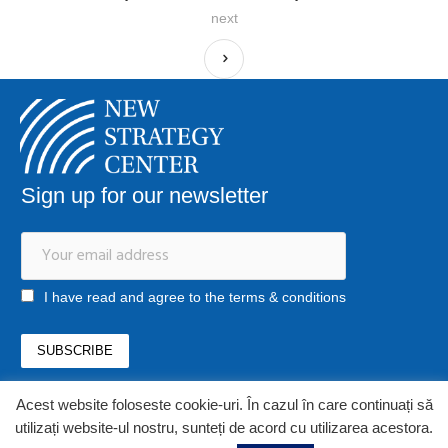
next
Sign up for our newsletter
I have read and agree to the terms & conditions
Acest website foloseste cookie-uri. În cazul în care continuați să
office@newstrategycenter.ro
(+40) 0753 103 310
utilizați website-ul nostru, sunteți de acord cu utilizarea acestora.