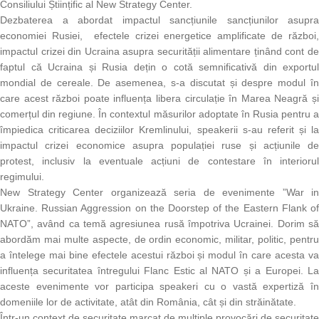
Consiliului Științific al New Strategy Center.
Dezbaterea a abordat impactul sancțiunile sancțiunilor asupra
economiei Rusiei, efectele crizei energetice amplificate de război,
impactul crizei din Ucraina asupra securității alimentare ținând cont de
faptul că Ucraina și Rusia dețin o cotă semnificativă din exportul
mondial de cereale. De asemenea, s-a discutat și despre modul în
care acest război poate influența libera circulație în Marea Neagră și
comerțul din regiune. În contextul măsurilor adoptate în Rusia pentru a
împiedica criticarea deciziilor Kremlinului, speakerii s-au referit și la
impactul crizei economice asupra populației ruse și acțiunile de
protest, inclusiv la eventuale acțiuni de contestare în interiorul
regimului.
New Strategy Center organizează seria de evenimente ”War in
Ukraine. Russian Aggression on the Doorstep of the Eastern Flank of
NATO”, având ca temă agresiunea rusă împotriva Ucrainei. Dorim să
abordăm mai multe aspecte, de ordin economic, militar, politic, pentru
a întelege mai bine efectele acestui război și modul în care acesta va
influența securitatea întregului Flanc Estic al NATO și a Europei. La
aceste evenimente vor participa speakeri cu o vastă expertiză în
domeniile lor de activitate, atât din România, cât și din străinătate.
Într-un context de securitate marcat de multiple provocări de securitate