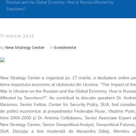
Russian and the Global Economy. How is Russia Affected by
Sanctions?
17 martie 2022
by
New Strategy Center
in
Evenimente
New Strategy Center a organizat joi, 17 martie, o dezbatere online pe
tema impactului economic al războiului din Ucraina: ”The Impact of the
War in Ukraine on the Russian and the Global Economy. How is Russia
Affected by Sanctions?”. Au contribuit la discuție speakerii Dr. Andrei
Illarionov, Senior Fellow, Center for Security Policy, SUA, fost consilier
de politici economice al președintelui Federației Ruse, Vladimir Putin,
între 2000-2005 și Dr. Antonia Colibășanu, Senior Associate Expert al
New Strategy Center, Senior Geopolitical Analyst, Geopolitical Futures,
SUA. Discuția a fost moderată de Alexandra Gătej, Membru al