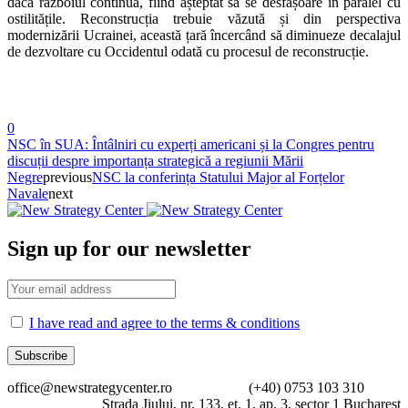
dacă războiul continuă, fiind așteptat să se desfășoare în paralel cu
ostilitățile. Reconstrucția trebuie văzută și din perspectiva
modernizării Ucrainei, această țară încercând să diminueze decalajul
de dezvoltare cu Occidentul odată cu procesul de reconstrucție.
0
NSC în SUA: Întâlniri cu experți americani și la Congres pentru
discuții despre importanța strategică a regiunii Mării
Negre
previous
NSC la conferința Statului Major al Forțelor
Navale
next
Sign up for our newsletter
I have read and agree to the terms & conditions
office@newstrategycenter.ro (+40) 0753 103 310
Strada Jiului, nr. 133, et. 1, ap. 3, sector 1 Bucharest