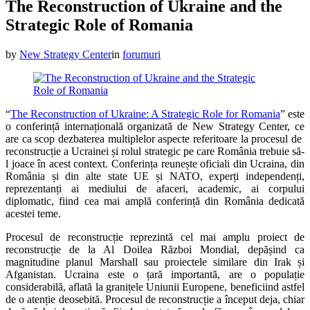
The Reconstruction of Ukraine and the
Strategic Role of Romania
by
New Strategy Center
in
forumuri
“
The Reconstruction of Ukraine: A Strategic Role for Romania
” este
o conferință internațională organizată de New Strategy Center, ce
are ca scop dezbaterea multiplelor aspecte referitoare la procesul de
reconstrucție a Ucrainei și rolul strategic pe care România trebuie să-
l joace în acest context. Conferința reunește oficiali din Ucraina, din
România și din alte state UE și NATO, experți independenți,
reprezentanți ai mediului de afaceri, academic, ai corpului
diplomatic, fiind cea mai amplă conferință din România dedicată
acestei teme.
Procesul de reconstrucție reprezintă cel mai amplu proiect de
reconstrucție de la Al Doilea Război Mondial, depășind ca
magnitudine planul Marshall sau proiectele similare din Irak și
Afganistan. Ucraina este o țară importantă, are o populație
considerabilă, aflată la granițele Uniunii Europene, beneficiind astfel
de o atenție deosebită. Procesul de reconstrucție a început deja, chiar