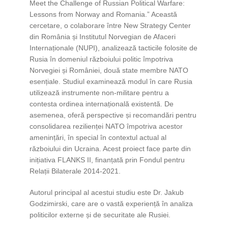
Meet the Challenge of Russian Political Warfare:
Lessons from Norway and Romania.” Această
cercetare, o colaborare între New Strategy Center
din România și Institutul Norvegian de Afaceri
Internaționale (NUPI), analizează tacticile folosite de
Rusia în domeniul războiului politic împotriva
Norvegiei și României, două state membre NATO
esențiale. Studiul examinează modul în care Rusia
utilizează instrumente non-militare pentru a
contesta ordinea internațională existentă. De
asemenea, oferă perspective și recomandări pentru
consolidarea rezilienței NATO împotriva acestor
amenințări, în special în contextul actual al
războiului din Ucraina. Acest proiect face parte din
inițiativa FLANKS II, finanțată prin Fondul pentru
Relații Bilaterale 2014-2021.
Autorul principal al acestui studiu este Dr. Jakub
Godzimirski, care are o vastă experiență în analiza
politicilor externe și de securitate ale Rusiei.