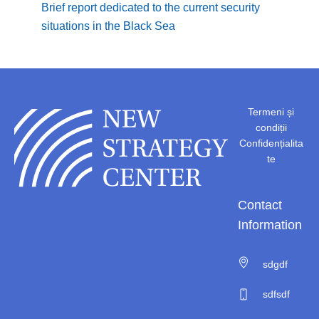
Brief report dedicated to the current security
From 
situations in the Black Sea
Parli
Stak
Termeni și
condiții
Confidențialita
te
Contact
Information
sdgdf
sdfsdf