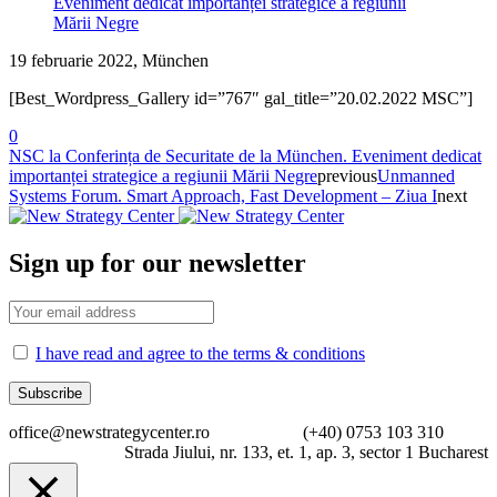
19 februarie 2022, München
[Best_Wordpress_Gallery id=”767″ gal_title=”20.02.2022 MSC”]
0
NSC la Conferința de Securitate de la München. Eveniment dedicat
importanței strategice a regiunii Mării Negre
previous
Unmanned
Systems Forum. Smart Approach, Fast Development – Ziua I
next
Sign up for our newsletter
I have read and agree to the terms & conditions
office@newstrategycenter.ro (+40) 0753 103 310
Strada Jiului, nr. 133, et. 1, ap. 3, sector 1 Bucharest