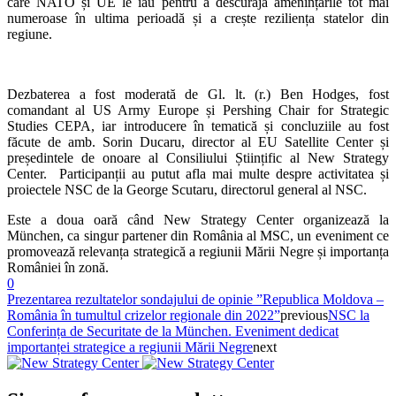
care NATO și UE le iau pentru a descuraja amenințările tot mai
numeroase în ultima perioadă și a crește reziliența statelor din
regiune.
Dezbaterea a fost moderată de Gl. lt. (r.) Ben Hodges, fost
comandant al US Army Europe și Pershing Chair for Strategic
Studies CEPA, iar introducere în tematică și concluziile au fost
făcute de amb. Sorin Ducaru, director al EU Satellite Center și
președintele de onoare al Consiliului Științific al New Strategy
Center. Participanții au putut afla mai multe despre activitatea și
proiectele NSC de la George Scutaru, directorul general al NSC.
Este a doua oară când New Strategy Center organizează la
München, ca singur partener din România al MSC, un eveniment ce
promovează relevanța strategică a regiunii Mării Negre și importanța
României în zonă.
0
Prezentarea rezultatelor sondajului de opinie ”Republica Moldova –
România în tumultul crizelor regionale din 2022”
previous
NSC la
Conferința de Securitate de la München. Eveniment dedicat
importanței strategice a regiunii Mării Negre
next