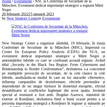
Home
/
Evenimente
/
NSC la Conferința de Securitate de la
München. Eveniment dedicat importanței strategice a regiunii Mării
Negre
20 februarie 2022
15 ianuarie 2023
by
New Strategy Center
in
Evenimente
New Strategy Center a organizat sâmbătă, 19 februarie, în marja
Conferinței de Securitate de la München (MSC), împreună cu
Center for European Policy Analysis (CEPA) din SUA, un
eveniment dedicat importanței strategice a Mării Negre și
amenințărilor hibride cu care se confruntă această regiune. Având
titlul „Security in the Black Sea Region: From Cyberstorm and
Brinkmanship to Border Confrontation”, dezbaterea s-a concentrat
pe multiplele provocări de securitate, de la cele clasice la cele
hibride, analizându-se modul în care au loc atacurile cibernetice,
influența campaniilor de dezinformare, efectele presiunilor și
dependenței de un singur furnizor în domeniul energetic, efectul
destabilizator al conflictelor înghețate din acest spațiu. Invitatul
special al reuniunii a fost amb. Bogdan Aurescu, ministrul de
externe al României, dezbaterea fiind o bună ocazie pentru a se
prezenta importanța strategică a României în regiune și măsurile pe