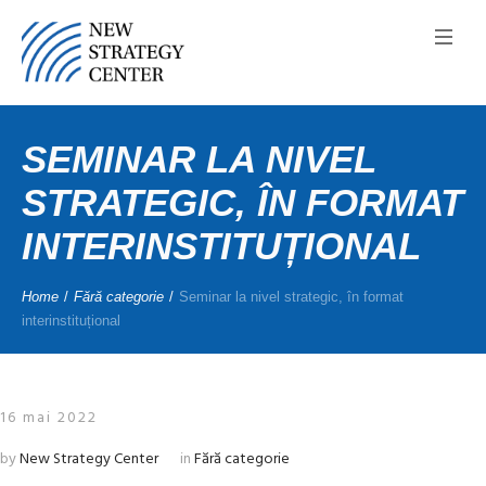
SEMINAR LA NIVEL
STRATEGIC, ÎN FORMAT
INTERINSTITUȚIONAL
Home
/
Fără categorie
/
Seminar la nivel strategic, în format
interinstituțional
16 mai 2022
by
New Strategy Center
in
Fără categorie