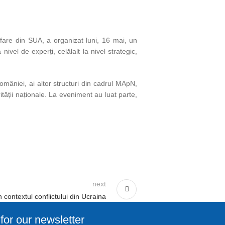
fare din SUA, a organizat luni, 16 mai, un
vel de experți, celălalt la nivel strategic,
omâniei, ai altor structuri din cadrul MApN,
rității naționale. La eveniment au luat parte,
next
contextul conflictului din Ucraina
for our newsletter