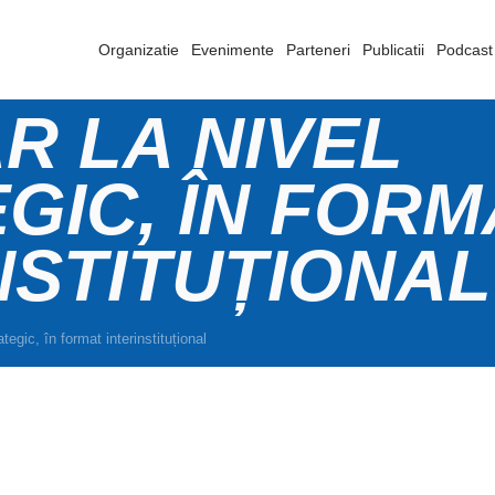
Organizatie
Evenimente
Parteneri
Publicatii
Podcast
R LA NIVEL
GIC, ÎN FORM
NSTITUȚIONAL
tegic, în format interinstituțional