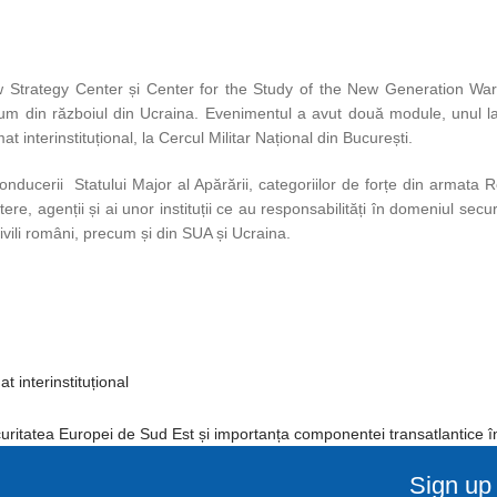
ew Strategy Center și Center for the Study of the New Generation War
m din războiul din Ucraina. Evenimentul a avut două module, unul la ni
 interinstituțional, la Cercul Militar Național din București.
onducerii Statului Major al Apărării, categoriilor de forțe din armata R
ere, agenții și ai unor instituții ce au responsabilități în domeniul secu
i civili români, precum și din SUA și Ucraina.
t interinstituțional
uritatea Europei de Sud Est și importanța componentei transatlantice în 
Sign up 