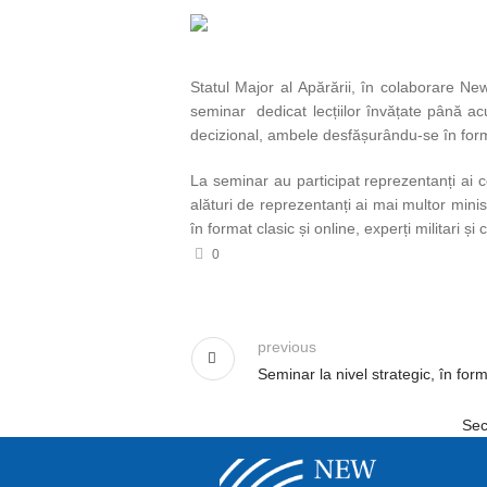
Statul Major al Apărării, în colaborare N
seminar dedicat lecțiilor învățate până acu
decizional, ambele desfășurându-se în format
La seminar au participat reprezentanți ai c
alături de reprezentanți ai mai multor minist
în format clasic și online, experți militari ș
0
previous
Seminar la nivel strategic, în forma
Sec