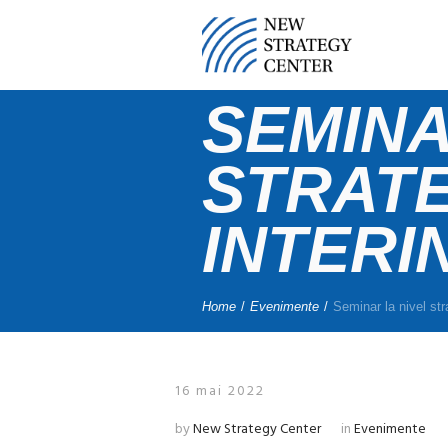
SEMINA
STRATE
INTERI
Home
/
Evenimente
/
Seminar la nivel stra
16 mai 2022
by
New Strategy Center
in
Evenimente