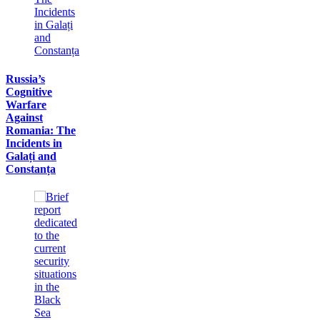
Russia’s
Cognitive
Warfare
Against
Romania: The
Incidents in
Galați and
Constanța