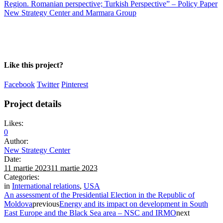
Region. Romanian perspective; Turkish Perspective” – Policy Paper
New Strategy Center and Marmara Group
Like this project?
Facebook
Twitter
Pinterest
Project details
Likes:
0
Author:
New Strategy Center
Date:
11 martie 2023
11 martie 2023
Categories:
in
International relations
,
USA
An assessment of the Presidential Election in the Republic of
Moldova
previous
Energy and its impact on development in South
East Europe and the Black Sea area – NSC and IRMO
next